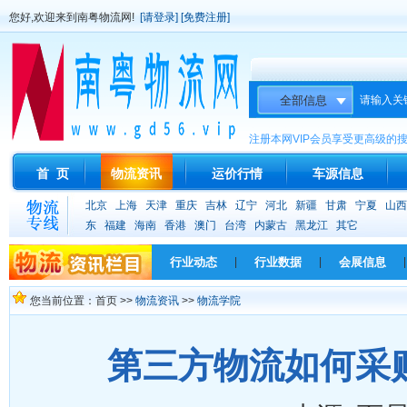
您好,欢迎来到南粤物流网!
[请登录]
[免费注册]
请输入关
注册本网VIP会员享受更高级的
首 页
物流资讯
运价行情
车源信息
北京
上海
天津
重庆
吉林
辽宁
河北
新疆
甘肃
宁夏
山西
东
福建
海南
香港
澳门
台湾
内蒙古
黑龙江
其它
行业动态
|
行业数据
|
会展信息
|
您当前位置：首页 >>
物流资讯
>>
物流学院
第三方物流如何采