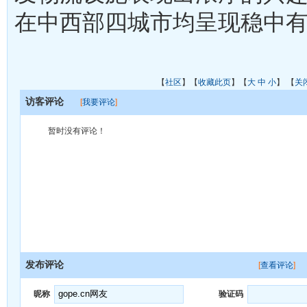
在中西部四城市均呈现稳中
【
社区
】【
收藏此页
】【
大
中
小
】 【
关
访客评论
[
我要评论
]
暂时没有评论！
发布评论
[
查看评论
]
昵称
验证码