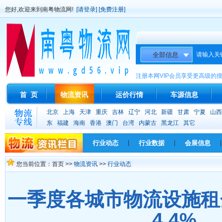
您好,欢迎来到南粤物流网!
[请登录]
[免费注册]
请输入关
注册本网VIP会员享受更高级的
首 页
物流资讯
运价行情
车源信息
北京
上海
天津
重庆
吉林
辽宁
河北
新疆
甘肃
宁夏
山西
东
福建
海南
香港
澳门
台湾
内蒙古
黑龙江
其它
行业动态
|
行业数据
|
会展信息
|
您当前位置：首页 >>
物流资讯
>>
行业动态
一季度各城市物流设施租
4.4%