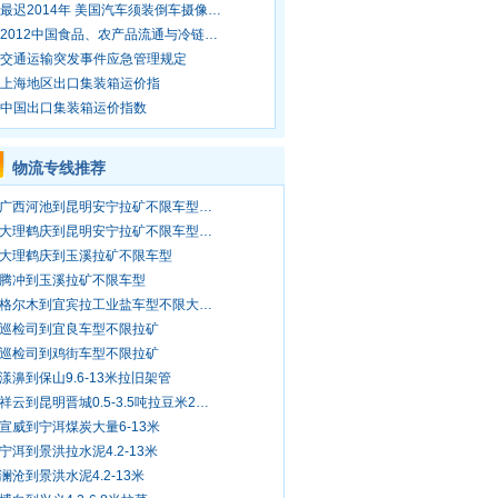
最迟2014年 美国汽车须装倒车摄像…
2012中国食品、农产品流通与冷链…
交通运输突发事件应急管理规定
上海地区出口集装箱运价指
中国出口集装箱运价指数
物流专线推荐
广西河池到昆明安宁拉矿不限车型…
大理鹤庆到昆明安宁拉矿不限车型…
大理鹤庆到玉溪拉矿不限车型
腾冲到玉溪拉矿不限车型
格尔木到宜宾拉工业盐车型不限大…
巡检司到宜良车型不限拉矿
巡检司到鸡街车型不限拉矿
漾濞到保山9.6-13米拉旧架管
祥云到昆明晋城0.5-3.5吨拉豆米2…
宣威到宁洱煤炭大量6-13米
宁洱到景洪拉水泥4.2-13米
澜沧到景洪水泥4.2-13米