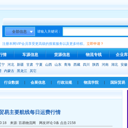
请输入关键词：
注册本网VIP会员享受更高级的搜索服务以及更多特权。
立即申请？
行情
车源信息
货源信息
物流专线
企业库
辽宁
河北
新疆
甘肃
宁夏
山西
山东
青海
西藏
四川
陕西
河南
湖北
安徽
湾
内蒙古
黑龙江
其它
行业数据
|
会展信息
|
行政法规
|
物流学院
|
国际贸易
贸易主要航线每日运费行情
14:20:18 来源: 百易物流网 网友评论 0条 点击:2158