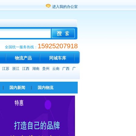
进入我的办公室
15925207918
全国统一服务热线：
物流产品
同城车库
江苏
浙江
江西
湖南
贵州
云南
广西
广
|
国内新闻
|
国内物流