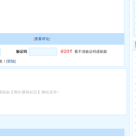
·
·
·
·
·
[
查看评论
]
验证码
看不清验证码请刷新
·
名！[
登陆
]
·
·
·
·
·
·
·
·
·
·
·