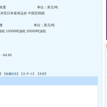
路透 单位：美元/吨
岸至日本基准运价 中国至韩国
：路透 单位：美元/吨
轮 15000吨油轮 20000吨油轮
-
 64.60
·
·
·
·
】【
收藏此页
】【
大
中
小
】 【
关闭
】
·
·
·
·
·
·