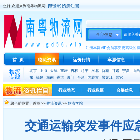
您好,欢迎来到南粤物流网!
[请登录]
[免费注册]
请输入关
注册本网VIP会员享受更高级的
首 页
物流资讯
运价行情
车源信息
北京
上海
天津
重庆
吉林
辽宁
河北
新疆
甘肃
宁夏
山西
东
福建
海南
香港
澳门
台湾
内蒙古
黑龙江
其它
行业动态
|
行业数据
|
会展信息
|
您当前位置：首页 >>
物流资讯
>>
物流学院
交通运输突发事件应