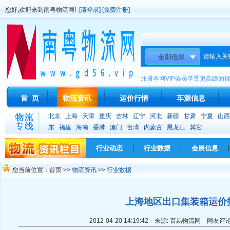
您好,欢迎来到南粤物流网!
[请登录]
[免费注册]
请输入关
注册本网VIP会员享受更高级的
首 页
物流资讯
运价行情
车源信息
北京
上海
天津
重庆
吉林
辽宁
河北
新疆
甘肃
宁夏
山西
东
福建
海南
香港
澳门
台湾
内蒙古
黑龙江
其它
行业动态
|
行业数据
|
会展信息
|
您当前位置：首页 >>
物流资讯
>>
行业数据
上海地区出口集装箱运价
2012-04-20 14:19:42 来源: 百易物流网 网友评论