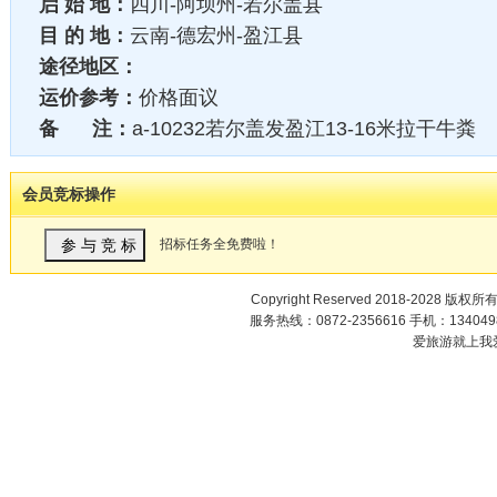
启 始 地：
四川-阿坝州-若尔盖县
目 的 地：
云南-德宏州-盈江县
途径地区：
运价参考：
价格面议
备 注：
a-10232若尔盖发盈江13-16米拉干牛粪
会员竞标操作
招标任务全免费啦！
Copyright Reserved 2018-2028 版权所
服务热线：0872-2356616 手机：1340498
爱旅游就上我