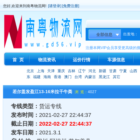
您好,欢迎来到南粤物流网!
[请登录]
[免费注册]
出发地：
注册本网VIP会员享受更高级的
首 页
物流资讯
运价行情
车源信息
北京
上海
天津
重庆
吉林
辽宁
河北
新疆
甘肃
宁夏
山西
东
福建
海南
香港
澳门
台湾
内蒙古
黑龙江
其它
若尔盖发盈江13-16米拉干牛粪
浏 览：
4027
专线类型：
货运专线
发布时间：
2021-02-27 22:44:37
截止日期：
2022-02-27 22:44:37
发车日期：
2021.3.1