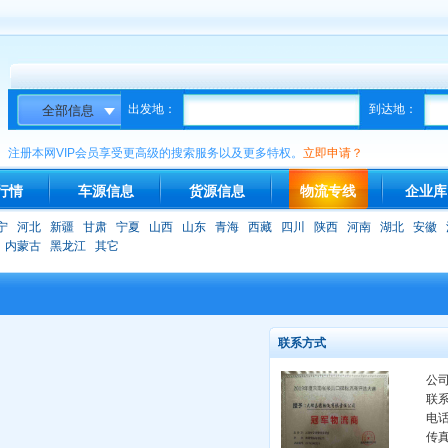
出发地：
到达地：
注册本网VIP会员享受更高级的搜索服务以及更多特权。
立即申请？
行情
车源信息
货源信息
物流专线
企业库
宁
河北
新疆
甘肃
宁夏
山西
山东
青海
西藏
四川
陕西
河南
湖北
安徽
内蒙古
黑龙江
其它
联系方式
公
联
电
传