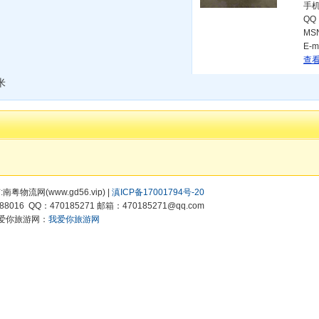
手
QQ
MS
E-m
查看
米
有:南粤物流网(www.gd56.vip) |
滇ICP备17001794号-20
8016 QQ：470185271 邮箱：470185271@qq.com
爱你旅游网：
我爱你旅游网