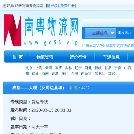
您好,欢迎来到南粤物流网!
[请登录]
[免费注册]
出发地：
注册本网VIP会员享受更高级的
首 页
物流资讯
运价行情
车源信息
北京
上海
天津
重庆
吉林
辽宁
河北
新疆
甘肃
宁夏
山西
东
福建
海南
香港
澳门
台湾
内蒙古
黑龙江
其它
成都——大理（及周边县城）
浏 览：
4432
专线类型：
货运专线
发布时间：
2020-03-13 20:01:31
截止日期：
发车日期：
两天一车