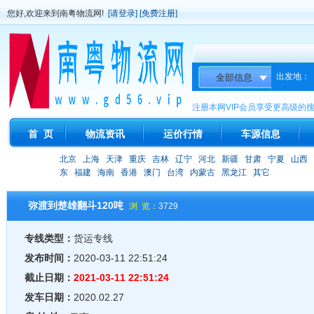
您好,欢迎来到南粤物流网!
[请登录]
[免费注册]
出发地：
注册本网VIP会员享受更高级的
首 页
物流资讯
运价行情
车源信息
北京
上海
天津
重庆
吉林
辽宁
河北
新疆
甘肃
宁夏
山西
东
福建
海南
香港
澳门
台湾
内蒙古
黑龙江
其它
弥渡到楚雄翻斗120吨
浏 览：
3729
专线类型：
货运专线
发布时间：
2020-03-11 22:51:24
截止日期：
2021-03-11 22:51:24
发车日期：
2020.02.27