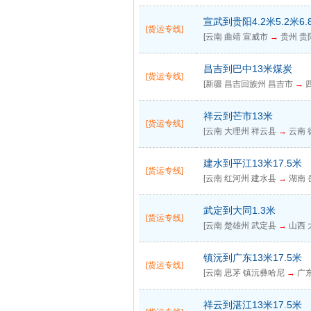
宣武到贵阳4.2米5.2米6.
[货运专线]
[云南 曲靖 宣威市
→
贵州 贵阳
昌吉到巴中13米煤炭
[货运专线]
[新疆 昌吉回族州 昌吉市
→
四
祥云到芒市13米
[货运专线]
[云南 大理州 祥云县
→
云南 
建水到平江13米17.5米
[货运专线]
[云南 红河州 建水县
→
湖南 
武定到大同1.3米
[货运专线]
[云南 楚雄州 武定县
→
山西 
镇沅到广东13米17.5米
[货运专线]
[云南 思茅 镇沅彝哈尼
→
广东
祥云到湛江13米17.5米