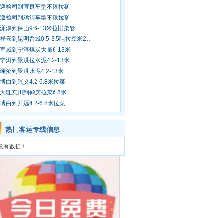
巡检司到宜良车型不限拉矿
巡检司到鸡街车型不限拉矿
漾濞到保山9.6-13米拉旧架管
祥云到昆明晋城0.5-3.5吨拉豆米2…
宣威到宁洱煤炭大量6-13米
宁洱到景洪拉水泥4.2-13米
澜沧到景洪水泥4.2-13米
博白到兴义4.2-6.8米拉菜
大理宾川到鹤庆拉菜6.8米
博白到开远4.2-6.8米拉菜
热门客运专线信息
没有数据！