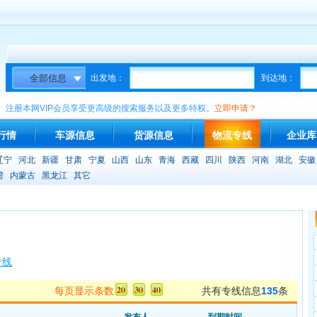
出发地：
到达地：
注册本网VIP会员享受更高级的搜索服务以及更多特权。
立即申请？
行情
车源信息
货源信息
物流专线
企业库
辽宁
河北
新疆
甘肃
宁夏
山西
山东
青海
西藏
四川
陕西
河南
湖北
安徽
湾
内蒙古
黑龙江
其它
·
专线
·
·
每页显示条数
共有专线信息
135
条
·
·