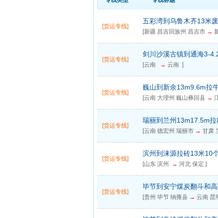
专线类型
专线标题
五彩湾到乌鲁木齐13米
[货运专线]
[新疆 昌吉回族州 昌吉市
→
新
剑川沙溪古镇到通海3-4.
[货运专线]
[云南
→
云南 ]
巍山到新余13m9.6m拉
[货运专线]
[云南 大理州 巍山彝回县
→
江
瑞丽到兰州13m17.5m拉
[货运专线]
[云南 德宏州 瑞丽市
→
甘肃 
滨州到涞源拉砖13米10
[货运专线]
[山东 滨州
→
河北 保定 ]
毕节到安宁煤炭翻斗和高
[货运专线]
[贵州 毕节 纳雍县
→
云南 昆