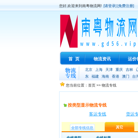
您好,欢迎来到南粤物流网!
[请登录]
[免费注册]
首 页
物流资讯
运价
北京
上海
天津
重庆
吉林
东
福建
海南
香港
澳门
台
您当前位置：首页 >> 物流专线
按类型显示物流专线
客运专线
货运
其它
全部专线信息