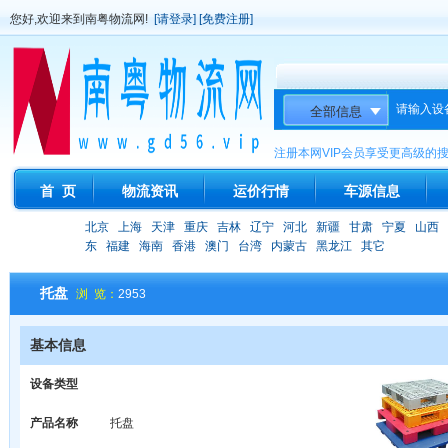
您好,欢迎来到南粤物流网!
[请登录]
[免费注册]
请输入设
注册本网VIP会员享受更高级的
首 页
物流资讯
运价行情
车源信息
北京
上海
天津
重庆
吉林
辽宁
河北
新疆
甘肃
宁夏
山西
东
福建
海南
香港
澳门
台湾
内蒙古
黑龙江
其它
托盘
浏 览：
2953
基本信息
设备类型
产品名称
托盘