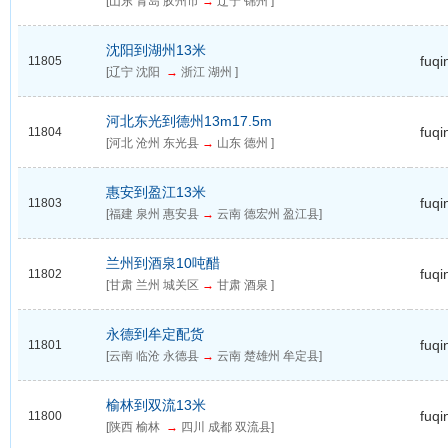
[山东 青岛 胶州市
→
辽宁 锦州 ]
沈阳到湖州13米
fuqi
11805
[辽宁 沈阳
→
浙江 湖州 ]
河北东光到德州13m17.5m
fuqi
11804
[河北 沧州 东光县
→
山东 德州 ]
惠安到盈江13米
fuqi
11803
[福建 泉州 惠安县
→
云南 德宏州 盈江县]
兰州到酒泉10吨醋
fuqi
11802
[甘肃 兰州 城关区
→
甘肃 酒泉 ]
永德到牟定配货
fuqi
11801
[云南 临沧 永德县
→
云南 楚雄州 牟定县]
榆林到双流13米
fuqi
11800
[陕西 榆林
→
四川 成都 双流县]