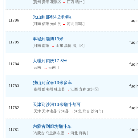
[贵州 贵阳 花溪区
→
江西 赣州 ]
光山到邯郸4.2米4吨
fuqi
11786
[河南 信阳 光山县
→
河北 邯郸 ]
丰城到淄博13米
fuqi
11785
[河南 南阳
→
山东 淄博 淄川区]
大理到鹤庆17.5米
fuqi
11784
[云南
→
云南 ]
独山到宜春13米多车
fuqi
11783
[贵州 黔南州 独山县
→
江西 宜春 袁州区]
天津到沙河13米翻斗都可
fuqi
11782
[天津 天津辖县 宁河县
→
河北 邢台 沙河市]
内蒙古到廊坊翻斗车
fuqi
11781
[内蒙古 乌兰察布盟
→
河北 廊坊 ]