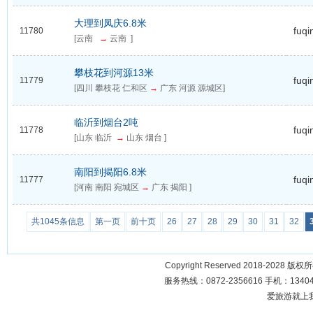
大理到凤庆6.8米
fuqi
11780
[云南
→
云南 ]
攀枝花到河源13米
fuqi
11779
[四川 攀枝花 仁和区
→
广东 河源 源城区]
临沂到烟台2吨
fuqi
11778
[山东 临沂
→
山东 烟台 ]
南阳到揭阳6.8米
fuqi
11777
[河南 南阳 宛城区
→
广东 揭阳 ]
共1045条信息
第一页
前十页
26
27
28
29
30
31
32
Copyright Reserved 2018-2028 版
服务热线：0872-2356616 手机：134049
爱旅游就上