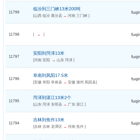
临汾到三门峡13米200吨
fuqi
11799
[山西 临汾 襄汾县
→
河南 三门峡 ]
fuqi
11798
[
→
]
安阳到菏泽13米
fuqi
11797
[河南 安阳
→
山东 菏泽 ]
阜南到凤阳17.5米
fuqi
11796
[安徽 阜阳 阜南县
→
安徽 滁州 凤阳县]
菏泽到湛江13米2个
fuqi
11795
[山东 菏泽 东明县
→
广东 湛江 ]
吉林到焦作13米
fuqi
11794
[吉林 吉林 龙潭区
→
河南 焦作 ]