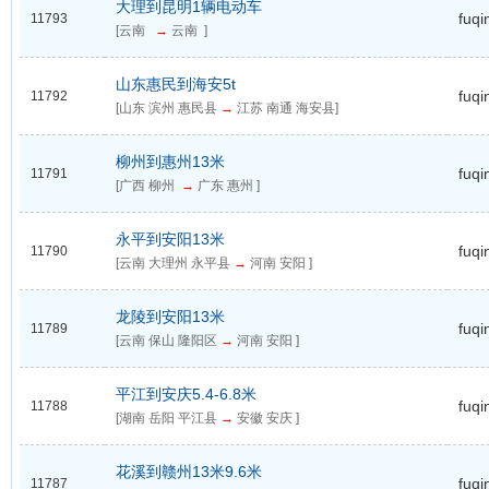
大理到昆明1辆电动车
fuqi
11793
[云南
→
云南 ]
山东惠民到海安5t
fuqi
11792
[山东 滨州 惠民县
→
江苏 南通 海安县]
柳州到惠州13米
fuqi
11791
[广西 柳州
→
广东 惠州 ]
永平到安阳13米
fuqi
11790
[云南 大理州 永平县
→
河南 安阳 ]
龙陵到安阳13米
fuqi
11789
[云南 保山 隆阳区
→
河南 安阳 ]
平江到安庆5.4-6.8米
fuqi
11788
[湖南 岳阳 平江县
→
安徽 安庆 ]
花溪到赣州13米9.6米
fuqi
11787