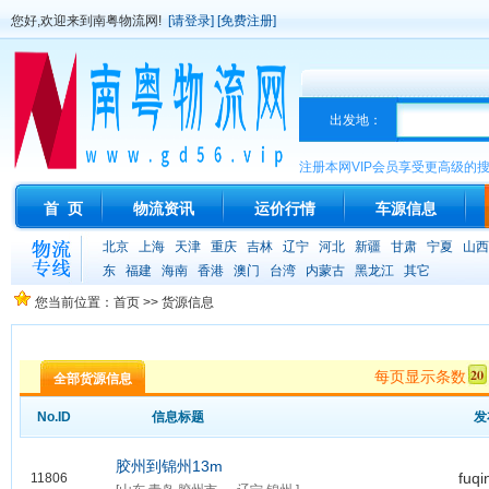
您好,欢迎来到南粤物流网!
[请登录]
[免费注册]
出发地：
注册本网VIP会员享受更高级的
首 页
物流资讯
运价行情
车源信息
北京
上海
天津
重庆
吉林
辽宁
河北
新疆
甘肃
宁夏
山西
东
福建
海南
香港
澳门
台湾
内蒙古
黑龙江
其它
您当前位置：首页 >> 货源信息
每页显示条数
全部货源信息
No.ID
信息标题
发
胶州到锦州13m
fuqi
11806