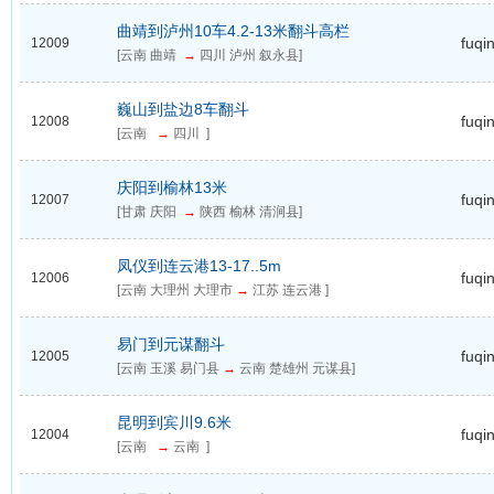
曲靖到泸州10车4.2-13米翻斗高栏
fuqi
12009
[云南 曲靖
→
四川 泸州 叙永县]
巍山到盐边8车翻斗
fuqi
12008
[云南
→
四川 ]
庆阳到榆林13米
fuqi
12007
[甘肃 庆阳
→
陕西 榆林 清涧县]
凤仪到连云港13-17..5m
fuqi
12006
[云南 大理州 大理市
→
江苏 连云港 ]
易门到元谋翻斗
fuqi
12005
[云南 玉溪 易门县
→
云南 楚雄州 元谋县]
昆明到宾川9.6米
fuqi
12004
[云南
→
云南 ]