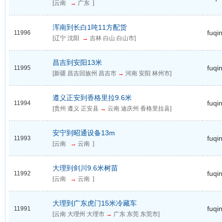
[云南
→
广东 ]
浑南到长白1吨11方配货
fuqi
11996
[辽宁 沈阳
→
吉林 白山 白山市]
昌吉到安阳13米
fuqi
11995
[新疆 昌吉回族州 昌吉市
→
河南 安阳 林州市]
遵义正安到香格里拉9.6米
fuqi
11994
[贵州 遵义 正安县
→
云南 迪庆州 香格里拉县]
安宁到昭通设备13m
fuqi
11993
[云南
→
云南 ]
大理到剑川9.6米树苗
fuqi
11992
[云南
→
云南 ]
大理到广东虎门15米冷藏车
fuqi
11991
[云南 大理州 大理市
→
广东 东莞 东莞市]