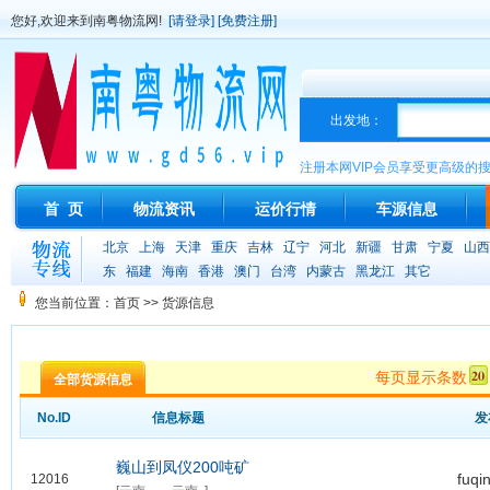
您好,欢迎来到南粤物流网!
[请登录]
[免费注册]
出发地：
注册本网VIP会员享受更高级的
首 页
物流资讯
运价行情
车源信息
北京
上海
天津
重庆
吉林
辽宁
河北
新疆
甘肃
宁夏
山西
东
福建
海南
香港
澳门
台湾
内蒙古
黑龙江
其它
您当前位置：首页 >> 货源信息
每页显示条数
全部货源信息
No.ID
信息标题
发
巍山到凤仪200吨矿
fuqi
12016