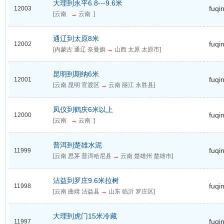
大理到永平6.8---9.6米
fuqi
12003
[云南
→
云南 ]
通辽到太原8米
fuqi
12002
[内蒙古 通辽 奈曼旗
→
山西 太原 太原市]
昆明到期纳6米
fuqi
12001
[云南 昆明 官渡区
→
云南 丽江 永胜县]
凤仪到鹤庆6米以上
fuqi
12000
[云南
→
云南 ]
普洱到楚雄水泥
fuqi
11999
[云南 思茅 普洱哈尼县
→
云南 楚雄州 楚雄市]
沾益到罗庄9.6米拉树
fuqi
11998
[云南 曲靖 沾益县
→
山东 临沂 罗庄区]
大理到虎门15米冷藏
fuqi
11997