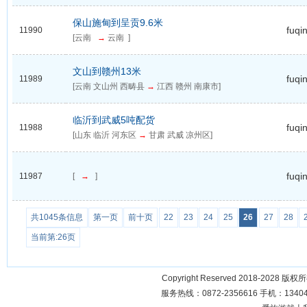
保山施甸到呈贡9.6米
fuqi
11990
[云南
→
云南 ]
文山到赣州13米
fuqi
11989
[云南 文山州 西畴县
→
江西 赣州 南康市]
临沂到武威5吨配货
fuqi
11988
[山东 临沂 河东区
→
甘肃 武威 凉州区]
fuqi
11987
[
→
]
共1045条信息
第一页
前十页
22
23
24
25
26
27
28
当前第:26页
Copyright Reserved 2018-2028 版
服务热线：0872-2356616 手机：134049