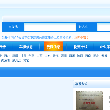
出发地：
到达地：
注册本网VIP会员享受更高级的搜索服务以及更多特权。
立即申请？
行情
车源信息
货源信息
物流专线
企业库
宁
河北
新疆
甘肃
宁夏
山西
山东
青海
西藏
四川
陕西
河南
湖北
安徽
内蒙古
黑龙江
其它
联系方式