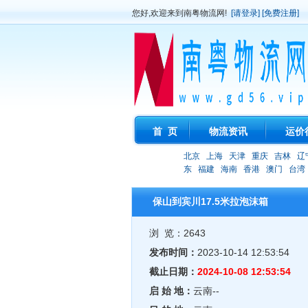
您好,欢迎来到南粤物流网!
[请登录]
[免费注册]
首 页
物流资讯
运价
北京
上海
天津
重庆
吉林
辽
东
福建
海南
香港
澳门
台湾
保山到宾川17.5米拉泡沫箱
浏 览：2643
发布时间：
2023-10-14 12:53:54
截止日期：
2024-10-08 12:53:54
启 始 地：
云南--