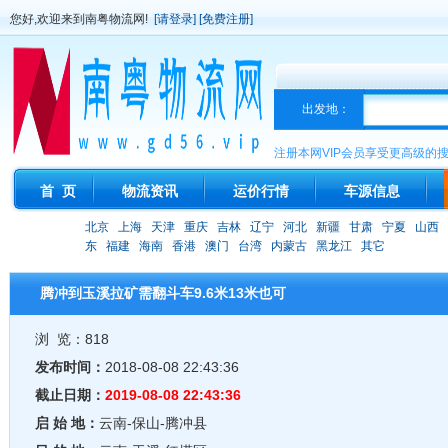
您好,欢迎来到南粤物流网!
[请登录]
[免费注册]
出发地：
注册本网VIP会员享受更高级的
首 页
物流资讯
运价行情
车源信息
北京
上海
天津
重庆
吉林
辽宁
河北
新疆
甘肃
宁夏
山西
东
福建
海南
香港
澳门
台湾
内蒙古
黑龙江
其它
腾冲到玉溪拉矿需翻斗车9.6米13米也可
浏 览：818
发布时间：
2018-08-08 22:43:36
截止日期：
2019-08-08 22:43:36
启 始 地：
云南-保山-腾冲县