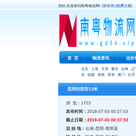
您好,欢迎来到南粤物流网!
[请登录]
[免费注册]
首 页
物流资讯
运价
北京
上海
天津
重庆
吉林
辽
东
福建
海南
香港
澳门
台湾
昆明到西安13米
浏 览：1723
发布时间：
2018-07-03 00:37:53
截止日期：
2019-07-03 00:37:53
启 始 地：
云南-昆明-嵩明县