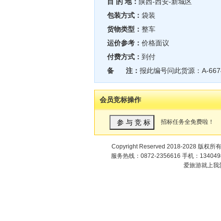
目 的 地：
陕西-西安-新城区
包装方式：
袋装
货物类型：
整车
运价参考：
价格面议
付费方式：
到付
备 注：
报此编号问此货源：A-667
会员竞标操作
招标任务全免费啦！
Copyright Reserved 2018-2028 版权所
服务热线：0872-2356616 手机：1340498
爱旅游就上我