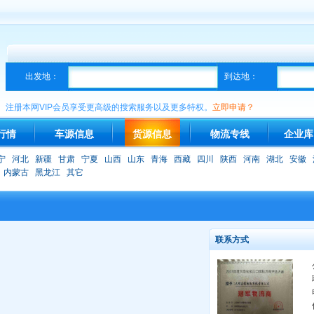
出发地：
到达地：
注册本网VIP会员享受更高级的搜索服务以及更多特权。
立即申请？
行情
车源信息
货源信息
物流专线
企业库
宁
河北
新疆
甘肃
宁夏
山西
山东
青海
西藏
四川
陕西
河南
湖北
安徽
内蒙古
黑龙江
其它
联系方式