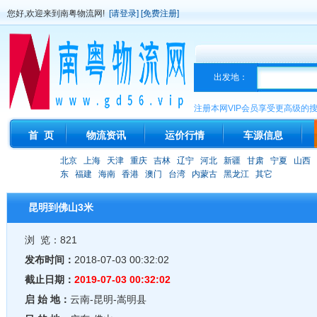
您好,欢迎来到南粤物流网!
[请登录]
[免费注册]
出发地：
注册本网VIP会员享受更高级的
首 页
物流资讯
运价行情
车源信息
北京
上海
天津
重庆
吉林
辽宁
河北
新疆
甘肃
宁夏
山西
东
福建
海南
香港
澳门
台湾
内蒙古
黑龙江
其它
昆明到佛山3米
浏 览：821
发布时间：
2018-07-03 00:32:02
截止日期：
2019-07-03 00:32:02
启 始 地：
云南-昆明-嵩明县