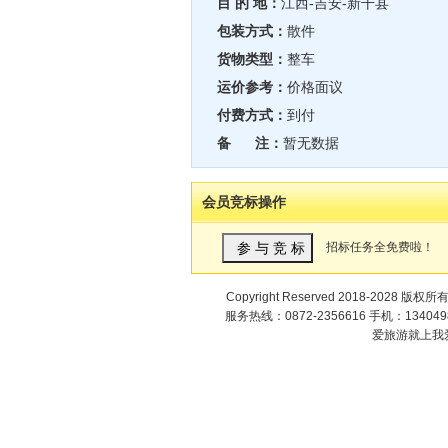
目 的 地：
江西-吉安-新干县
包装方式：
散件
货物类型：
整车
运价参考：
价格面议
付费方式：
到付
备 注：
暂无数据
会员竞标操作
招标任务全免费啦！
Copyright Reserved 2018-2028 版权所
服务热线：0872-2356616 手机：1340498
爱旅游就上我