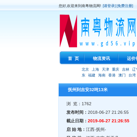
您好,欢迎来到南粤物流网!
[请登录]
[免费注册]
首 页
物流资讯
运价
北京
上海
天津
重庆
吉林
辽
东
福建
海南
香港
澳门
台湾
抚州到吉安32吨13米
浏 览：1762
发布时间：
2018-06-27 21:26:55
截止日期：
2019-06-27 21:26:55
启 始 地：
江西-抚州-