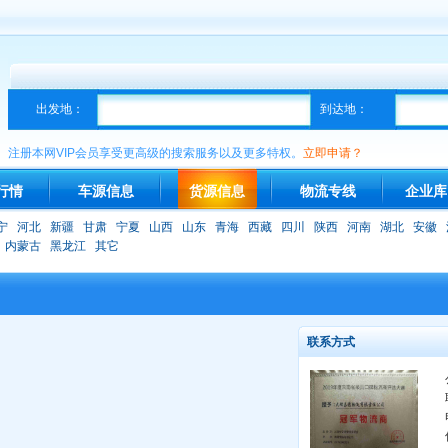
出发地：
到达地：
注册本网VIP会员享受更高级的搜索服务以及更多特权。
立即申请？
行情
车源信息
货源信息
物流专线
企业库
宁
河北
新疆
甘肃
宁夏
山西
山东
青海
西藏
四川
陕西
河南
湖北
安徽
内蒙古
黑龙江
其它
联系方式